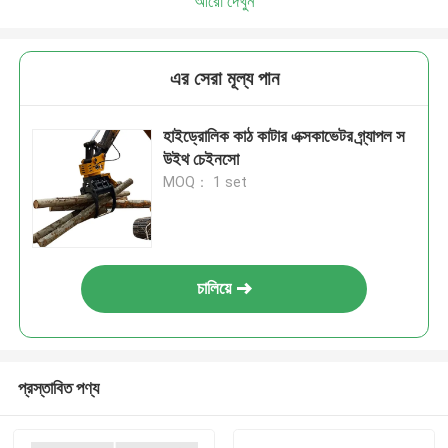
আরো দেখুন
এর সেরা মূল্য পান
হাইড্রোলিক কাঠ কাটার এক্সকাভেটর গ্র্যাপল স
উইথ চেইনসো
MOQ： 1 set
চালিয়ে
প্রস্তাবিত পণ্য