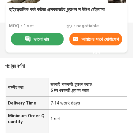
হাইড্রোলিক কাঠ কাটার এক্সকাভেটর গ্র্যাপল স উইথ চেইনসো
MOQ：1 set
মূল্য：negotiable
ভালো দাম
আমাদের সাথে যোগাযোগ
করুন
পণ্যের বর্ণনা
জলবাহী খননকারী গ্র্যাপল করাত
,
লক্ষণীয় করা:
6 টন খননকারী গ্র্যাপল করাত
Delivery Time
7-14 work days
Minimum Order Q
1 set
uantity