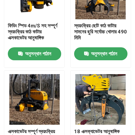
কারখানা ভ্রমণ
ফিডিং স্পিড 4m/S সহ সম্পূর্ণ
স্বয়ংক্রিয় ছোট কাঠ কাটার
স্বয়ংক্রিয় কাঠ কাটার
সামনের ছুরি সর্বোচ্চ খোলার 490
মান নিয়ন্ত্রণ
এক্সকাভেটর আনুষাঙ্গিক
মিমি
অনুসন্ধান পাঠান
অনুসন্ধান পাঠান
আমাদের সাথে যোগাযোগ করুন
খবর
উদ্ধৃতির জন্য আবেদন
হাইটপ মিনি এক্সকাভেটর
এক্সকাভেটর সম্পূর্ণ স্বয়ংক্রিয়
18 এক্সক্যাভেটর আনুষাঙ্গিক
ছোট হাইড্রোলিক খননকারী