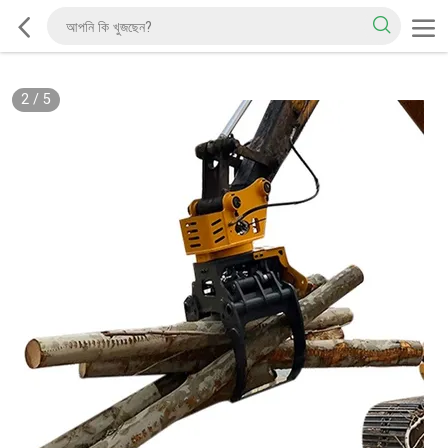
2
/
5