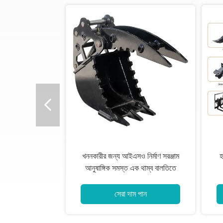
কনস্ট্রাকশন
উচ্চ স্থায়িত্ব এক্সকাভেটর হাইড্রোলিক
গ্র্যাপল মিনি ডিগার আনুষাঙ্গিক
সেরা দাম পান