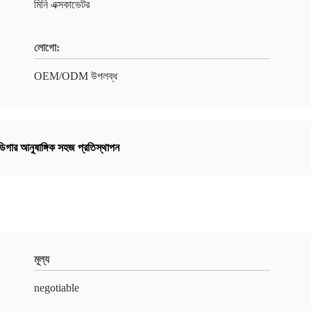
মিনি এক্সকাভেটর
লোগো:
OEM/ODM উপলব্ধ
ডিগার আনুষাঙ্গিক সহজ প্রতিস্থাপন
মূল্য
negotiable