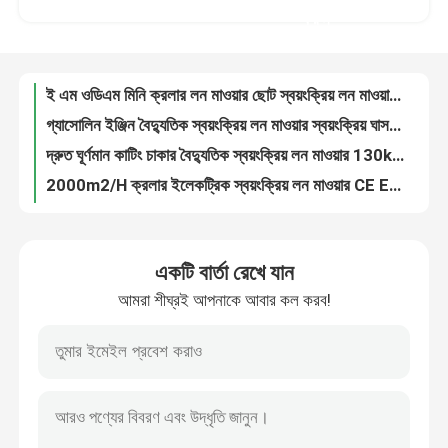
গ্যাসোলিন ইঞ্জিন বৈদ্যুতিক স্বয়ংক্রিয় লন মাওয়ার স্বয়ংক্রিয় ঘাস কাটার মেশিন 2000m2/H
করুন
দ্রুত ঘূর্ণমান কাটিং চাকার বৈদ্যুতিক স্বয়ংক্রিয় লন মাওয়ার 130kg HT750
কারখানা ভ্রমণ
2000m2/H ক্রলার ইলেকট্রিক স্বয়ংক্রিয় লন মাওয়ার CE EPA অনুমোদিত HT850
ISO অল টেরেন ইলেকট্রিক রিমোট কন্ট্রোল লন মাওয়ার ইয়ানমার ইঞ্জিন হাইড্রোলিক প্ল্যাটফর্ম
মান নিয়ন্ত্রণ
সামঞ্জস্যযোগ্য উচ্চতা ব্যাটারি চালিত স্বয়ংক্রিয় লন মাওয়ার রোবোটিক রিমোট কন্ট্রোল মাওয়ার
1500w স্বয়ংক্রিয় গজ কাটা স্বয়ংক্রিয় ঘাস কাটা রোবট OEM HT550WG
আমাদের সাথে যোগাযোগ করুন
ইন্টেলিজেন্ট পোর্টেবল ইলেকট্রিক স্বয়ংক্রিয় লন মাওয়ার ক্রলার পাওয়ার সেভিং HT750
7.5Hp ইঞ্জিন পাওয়ার ইলেকট্রিক স্বয়ংক্রিয় লন মাওয়ার ক্রলার ইন্টেলিজেন্ট ডিজাইন
খবর
ইস্পাত চ্যাসি গ্যাসোলিন জ্বালানী ছোট ট্র্যাকড ডাম্প ট্রাক 500 কেজি সামঞ্জস্যযোগ্য গতি
একটি বার্তা রেখে যান
KoopKD192F ইঞ্জিন সহ IOS মিনি ক্রলার ডাম্পার ট্রান্সপোর্টার 1000 কেজি
আমরা শীঘ্রই আপনাকে আবার কল করব!
উচ্চ দক্ষতা 3.5 কিমি/এইচ মিনি ক্রলার ক্যারিয়ার ক্রলার মিনি ডাম্পার 500 কেজি
উদ্ধৃতির জন্য আবেদন
Euro5 নির্গমন মিনি ক্রলার ডাম্পার ট্রাক 281kg উচ্চ কর্মক্ষমতা
18kw পলিউরেথেন স্প্রে ফোম মেশিন 200kg PLC কন্ট্রোল CNMC-H800
হাইটপ মিনি এক্সকাভেটর
11MPa পলিউরেথেন স্প্রে মেশিন 139 কেজি সামঞ্জস্যযোগ্য ফিড রেট CNMC-E3
আইওএস হাইড্রোলিক পলিউরিয়া স্প্রে মেশিন বায়ুসংক্রান্ত চালিত সিএনএমসি-আর
ছোট হাইড্রোলিক খননকারী