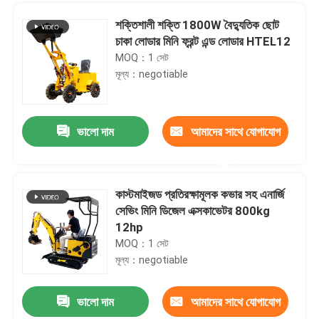
শক্তিশালী শক্তি 1800W বৈদ্যুতিক ছোট
চাকা লোডার মিনি ফ্রন্ট এন্ড লোডার HTEL12
MOQ：1 সেট
মূল্য：negotiable
ভালো দাম
আমাদের সাথে যোগাযোগ
করুন
কাস্টমাইজড প্রতিরক্ষামূলক কভার সহ এনার্জি
সেভিং মিনি ডিজেল এক্সকাভেটর 800kg
বাড়ি
12hp
MOQ：1 সেট
মূল্য：negotiable
পণ্য
ভালো দাম
আমাদের সাথে যোগাযোগ
ই এম ওডিএম মিনি ক্রলার লন মাওয়ার ছোট স্বয়ংক্রিয় লন মাওয়ার ফাস্ট উইডিং
আমাদের সম্পর্কে