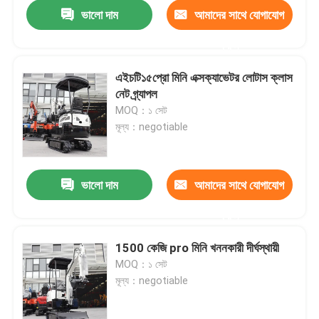
ভালো দাম
আমাদের সাথে যোগাযোগ
করুন
এইচটি১৫প্রো মিনি এক্সক্যাভেটর লোটাস ক্লাস
নেট গ্র্যাপল
MOQ：১ সেট
মূল্য：negotiable
ভালো দাম
আমাদের সাথে যোগাযোগ
করুন
বাড়ি
1500 কেজি pro মিনি খননকারী দীর্ঘস্থায়ী
MOQ：১ সেট
পণ্য
মূল্য：negotiable
আমাদের সম্পর্কে