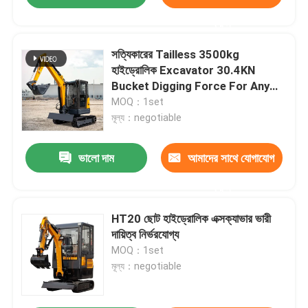
করুন
সত্যিকারের Tailless 3500kg
হাইড্রোলিক Excavator 30.4KN
Bucket Digging Force For Any
Terrain
MOQ：1set
মূল্য：negotiable
ভালো দাম
আমাদের সাথে যোগাযোগ
করুন
HT20 ছোট হাইড্রোলিক এক্সক্যাভার ভারী
দায়িত্ব নির্ভরযোগ্য
MOQ：1set
মূল্য：negotiable