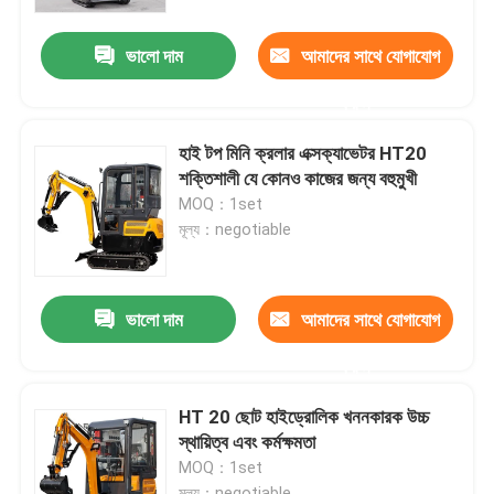
ভালো দাম
আমাদের সাথে যোগাযোগ
কারখানা ভ্রমণ
করুন
মান নিয়ন্ত্রণ
হাই টপ মিনি ক্রলার এক্সক্যাভেটর HT20
শক্তিশালী যে কোনও কাজের জন্য বহুমুখী
আমাদের সাথে যোগাযোগ করুন
MOQ：1set
মূল্য：negotiable
খবর
ভালো দাম
আমাদের সাথে যোগাযোগ
উদ্ধৃতির জন্য আবেদন
করুন
হাইটপ মিনি এক্সকাভেটর
HT 20 ছোট হাইড্রোলিক খননকারক উচ্চ
স্থায়িত্ব এবং কর্মক্ষমতা
MOQ：1set
ছোট হাইড্রোলিক খননকারী
মূল্য：negotiable