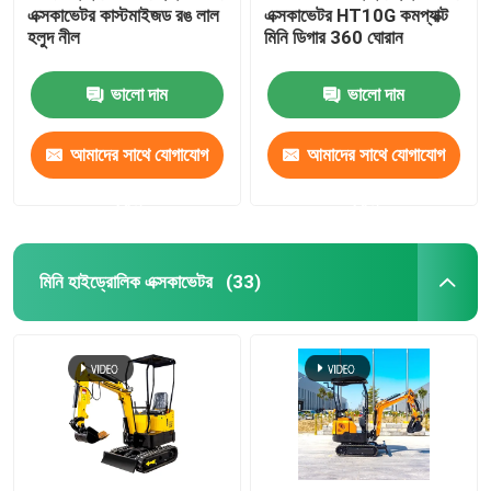
এক্সকাভেটর কাস্টমাইজড রঙ লাল
এক্সকাভেটর HT10G কমপ্যাক্ট
হলুদ নীল
মিনি ডিগার 360 ঘোরান
ভালো দাম
ভালো দাম
আমাদের সাথে যোগাযোগ
আমাদের সাথে যোগাযোগ
করুন
করুন
মিনি হাইড্রোলিক এক্সকাভেটর
(33)