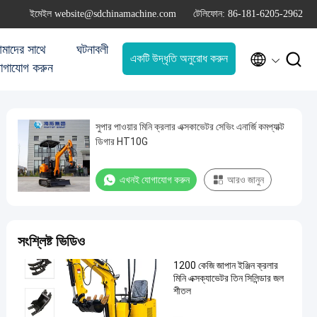
ইমেইল website@sdchinamachine.com
টেলিফোন: 86-181-6205-2962
মাদের সাথে
ঘটনাবলী


একটি উদ্ধৃতি অনুরোধ করুন
োগাযোগ করুন
সুপার পাওয়ার মিনি ক্রলার এক্সকাভেটর সেভিং এনার্জি কমপ্যাক্ট
ডিগার HT10G
এখনই যোগাযোগ করুন
আরও জানুন
সংশ্লিষ্ট ভিডিও
1200 কেজি জাপান ইঞ্জিন ক্রলার
মিনি এক্সক্যাভেটর তিন সিলিন্ডার জল
শীতল