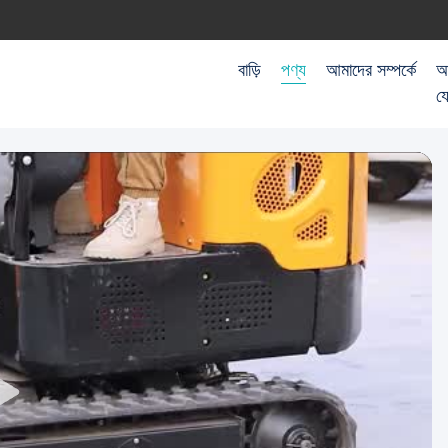
বাড়ি
পণ্য
আমাদের সম্পর্কে
আ
য