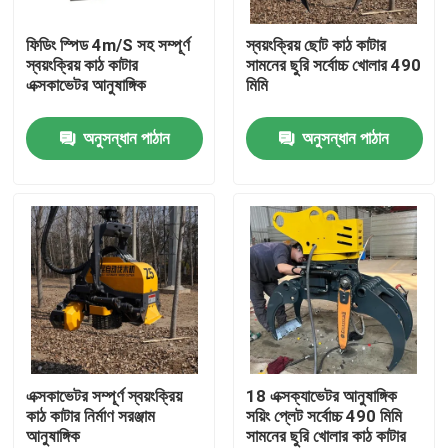
ফিডিং স্পিড 4m/S সহ সম্পূর্ণ
স্বয়ংক্রিয় ছোট কাঠ কাটার
কারখানা ভ্রমণ
স্বয়ংক্রিয় কাঠ কাটার
সামনের ছুরি সর্বোচ্চ খোলার 490
এক্সকাভেটর আনুষাঙ্গিক
মিমি
মান নিয়ন্ত্রণ
অনুসন্ধান পাঠান
অনুসন্ধান পাঠান
আমাদের সাথে যোগাযোগ করুন
খবর
উদ্ধৃতির জন্য আবেদন
হাইটপ মিনি এক্সকাভেটর
এক্সকাভেটর সম্পূর্ণ স্বয়ংক্রিয়
18 এক্সক্যাভেটর আনুষাঙ্গিক
কাঠ কাটার নির্মাণ সরঞ্জাম
সয়িং প্লেট সর্বোচ্চ 490 মিমি
আনুষাঙ্গিক
সামনের ছুরি খোলার কাঠ কাটার
ছোট হাইড্রোলিক খননকারী