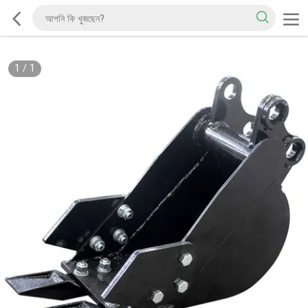
1
/
1