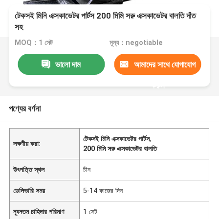
টেকসই মিনি এক্সকাভেটর পার্টস 200 মিমি সরু এক্সকাভেটর বালতি দাঁত
সহ
MOQ：1 সেট
মূল্য：negotiable
ভালো দাম
আমাদের সাথে যোগাযোগ
করুন
পণ্যের বর্ণনা
টেকসই মিনি এক্সকাভেটর পার্টস
,
লক্ষণীয় করা:
200 মিমি সরু এক্সকাভেটর বালতি
উৎপত্তি স্থল
চীন
ডেলিভারি সময়
5-14 কাজের দিন
ন্যূনতম চাহিদার পরিমাণ
1 সেট