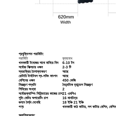
প্রযুক্তিগত পরামিতি:
পরামিতি
মূল্যবোধ
খননকারী টনেজের সাথে মানিয়ে নিন
6-10 টন
সর্বোচ্চ ফিক্সচার ওজন
2-3 টি
স্বয়ংক্রিয় তৈলাক্তকরণ
আছে
রোটারি টার্নটেবল স্ব-লকিং ফাংশন
আছে
মেশিনের ওজন
450 কেজি
নিয়ন্ত্রণ পদ্ধতি
বৈদ্যুতিক হ্যান্ডেল নিয়ন্ত্রণ
শিবিরের সংখ্যা
2
সর্বোচ্চক্যাম্পিং সিলিন্ডারের কাজের চাপ
21 এমপিএ
সুইং মোটর অপারেটিং চাপ
16 মানচিত্র
গুলদে দৈর্ঘ্য দেখেছি
18 ইঞ্চি 21 ইঞ্চি
পণ্য
খননকারী কাঠ কাটার, লগ কাটার মেশিন, মেশিন
অ্যাপ্লিকেশন: