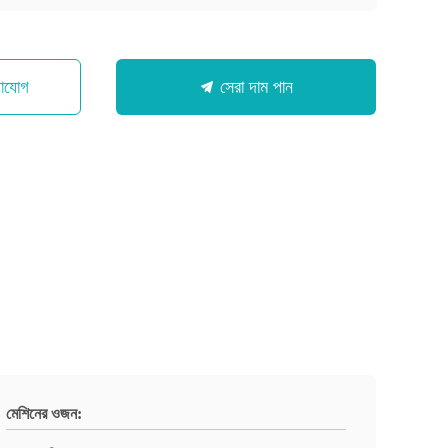
গাযোগ
সেরা দাম পান
মেশিনের ওজন: