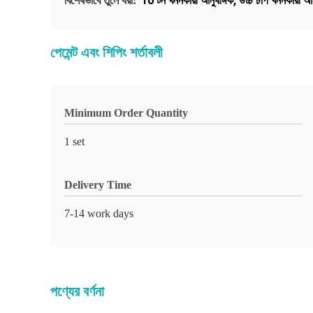
10 টন খননকারী আনুষঙ্গিক
,
উচ্চ চাপ খননকারী আন
বিশেষভাবে তুলে ধরা:
পেমেন্ট এবং শিপিং শর্তাবলী
Minimum Order Quantity
1 set
Delivery Time
7-14 work days
পণ্যের বর্ণনা