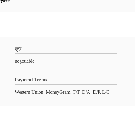
ুষঙ্গিক
মূল্য
negotiable
Payment Terms
Western Union, MoneyGram, T/T, D/A, D/P, L/C