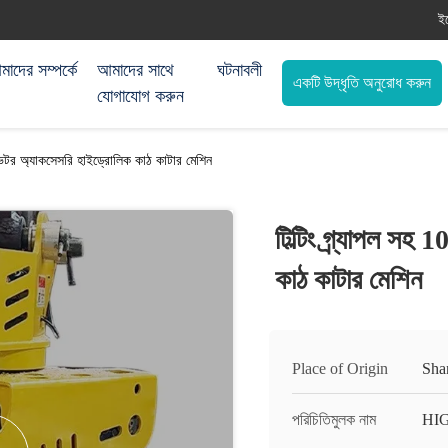
ই
াদের সম্পর্কে
আমাদের সাথে
ঘটনাবলী
একটি উদ্ধৃতি অনুরোধ করুন
যোগাযোগ করুন
্যাভেটর অ্যাকসেসরি হাইড্রোলিক কাঠ কাটার মেশিন
টিল্টিং গ্র্যাপল সহ
কাঠ কাটার মেশিন
Place of Origin
Sha
পরিচিতিমুলক নাম
HI