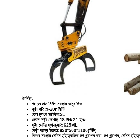
বৈশিষ্ট্য:
পণ্যের নাম:
নির্মাণ সরঞ্জাম আনুষাঙ্গিক
ঘূর্ণন গতি:
5-20r/মিনিট
তেল ট্যাংক ভলিউম:
3L
গুলদে দৈর্ঘ্য দেখেছি:
18 ইঞ্চি 21 ইঞ্চি
সুইং মোটর স্থানচ্যুতি:
625ML
দৈর্ঘ্য প্রস্থ উচ্চতা:
830*500*1100(মিমি)
বিশেষ সরঞ্জাম:
মেশিন হাইড্রোলিক লগ গ্র্যাপল করা, লগ গ্র্যাপল, মেশিন হাইড্