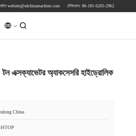
মেইল website@sdchinamachine.com
টেলিফোন: 86-181-6205-2962


 10 টন এক্সক্যাভেটর অ্যাকসেসরি হাইড্রোলিক
ndong China
GHTOP