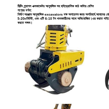
টিল্টিং গ্র্যাপল এক্সকাভেটর আনুষঙ্গিক সহ হাইড্রোলিক কাঠ কাটার মেশিন
পণ্যের বর্ণনা:
নির্মাণ সরঞ্জাম আনুষাঙ্গিক excavators দক্ষ অপারেশন জন্য অপরিহার্য.আমাদের মেশি
5-20r/মিনিট, এবং এটি 6-10 টন খননকারীদের সাথে অভিযোজিত।এর করাত গাইডের দৈর্
করতে সক্ষম।