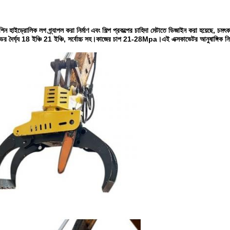
ন হাইড্রোলিক লগ গ্র্যাপল করা নির্মাণ এবং শিল্প প্রকল্পের চাহিদা মেটাতে ডিজাইন করা হয়েছে, চমৎ
ঘ্য 18 ইঞ্চি 21 ইঞ্চি, সর্বোচ্চ সহ।কাজের চাপ 21-28Mpa।এই এক্সকাভেটর আনুষাঙ্গিক নির্ভরযো