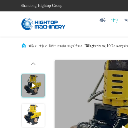
Shandong Hightop Group
বাড়ি
পণ্য
আম
বাড়ি
>
পণ্য
>
নির্মাণ সরঞ্জাম আনুষাঙ্গিক
>
টিল্টিং গ্র্যাপল সহ 10 টন এক্সক