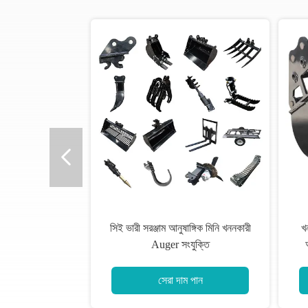
সিই ভারী সরঞ্জাম আনুষাঙ্গিক মিনি খননকারী
খ
Auger সংযুক্তি
সেরা দাম পান