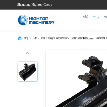
Shandong Hightop Group
বাড়ি
পণ্য
আম
বাড়ি
>
পণ্য
>
নির্মাণ সরঞ্জাম আনুষাঙ্গিক
>
600/800/1000mm খননকারী বালতি ট