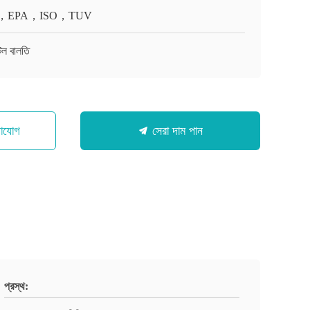
，EPA，ISO，TUV
েল বালতি
গাযোগ
সেরা দাম পান
প্রস্থ: