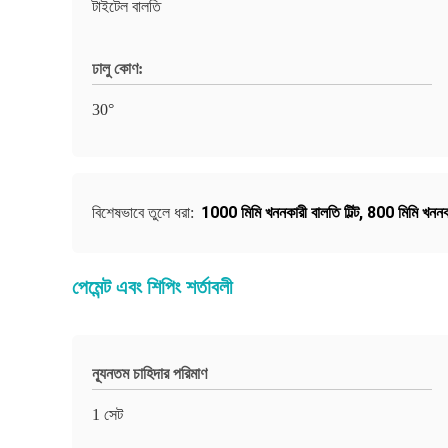
টাইটেল বালতি
ঢালু কোণ:
30°
1000 মিমি খননকারী বালতি টিল্ট
,
800 মিমি খননক
বিশেষভাবে তুলে ধরা:
পেমেন্ট এবং শিপিং শর্তাবলী
ন্যূনতম চাহিদার পরিমাণ
1 সেট