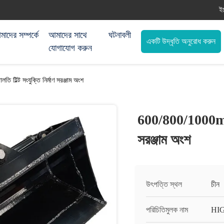
ই
াদের সম্পর্কে
আমাদের সাথে
ঘটনাবলী
একটি উদ্ধৃতি অনুরোধ করুন
যোগাযোগ করুন
িল্ট সংযুক্তি নির্মাণ সরঞ্জাম অংশ
600/800/1000mm খন
সরঞ্জাম অংশ
উৎপত্তি স্থল
চীন
পরিচিতিমুলক নাম
HI