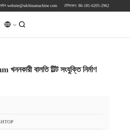
মেইল website@sdchinamachine.com
টেলিফোন: 86-181-6205-2962


নকারী বালতি টিল্ট সংযুক্তি নির্মাণ
GHTOP