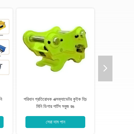
নি
পরিধান প্রতিরোধক এক্সক্যাভেটর কুইক হিচ
মিনি ডিগার পার্টস সবুজ রঙ
সেরা দাম পান