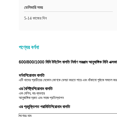
ডেলিভারি সময়
5-14 কাজের দিন
পণ্যের বর্ণনা
600/800/1000 মিমি টাইটেল বালতি নির্মাণ সরঞ্জাম আনুষাঙ্গিক মিনি এক্সকাভ
বর্ণনা
শিরোনাম বালতি
এটি খাদের প্রাচীরের যেকোন কোণকে বেলচা করতে পারে এবং বাঁকানো পৃষ্ঠকে সমতল ক
এর বৈশিষ্ট্য
শিরোনাম বালতি
এক মেশিন, বহু-ব্যবহার
আনুষাঙ্গিক দ্রুত এবং সহজ প্রতিস্থাপন
এর প্রযুক্তিগত পরামিতি
শিরোনাম বালতি
পণ্যের নাম