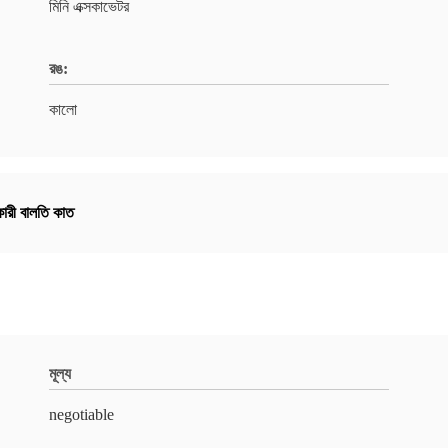
মিনি এক্সকাভেটর
রঙ:
কালো
ারী বালতি কাত
মূল্য
negotiable