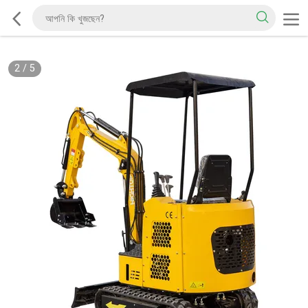
2
/
5