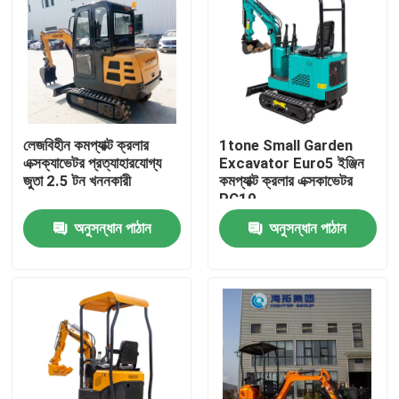
লেজবিহীন কমপ্যাক্ট ক্রলার
1tone Small Garden
এক্সক্যাভেটর প্রত্যাহারযোগ্য
Excavator Euro5 ইঞ্জিন
জুতা 2.5 টন খননকারী
কমপ্যাক্ট ক্রলার এক্সকাভেটর
PC10
অনুসন্ধান পাঠান
অনুসন্ধান পাঠান
বাড়ি
পণ্য
আমাদের সম্পর্কে