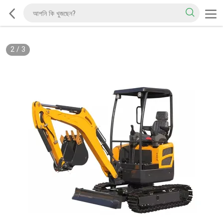
2
/
3