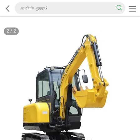
2
/
2