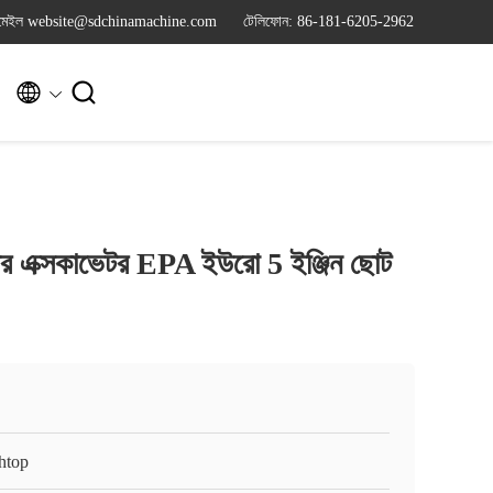
মেইল website@sdchinamachine.com
টেলিফোন: 86-181-6205-2962


ার এক্সকাভেটর EPA ইউরো 5 ইঞ্জিন ছোট
htop