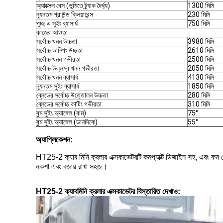
অ্যাক্সেল বেস (ভূমিতে ট্র্যাক দৈর্ঘ্য)
1300 মিমি
ন্যূনতম গ্রাউন্ড ক্লিয়ারেন্স
230 মিমি
পুচ্ছ এ সুইং ব্যাসার্ধ
750 মিমি
কাজের আওতা
সর্বোচ্চ খনন উচ্চতা
3980 মিমি
সর্বোচ্চ ডাম্পিং উচ্চতা
2610 মিমি
সর্বোচ্চ খনন গভীরতা
2500 মিমি
সর্বোচ্চ উল্লম্ব খনন গভীরতা
2050 মিমি
সর্বোচ্চ খনন ব্যাসার্ধ
4130 মিমি
ন্যূনতম সুইং ব্যাসার্ধ
1850 মিমি
ব্লেডের সর্বোচ্চ উত্তোলন উচ্চতা
280 মিমি
ব্লেডের সর্বোচ্চ কাটিং গভীরতা
310 মিমি
বুম সুইং অ্যাঙ্গেল (বাম)
75°
বুম সুইং অ্যাঙ্গেল (ডানদিকে)
55°
অ্যাপ্লিকেশন:
HT25-2 ক্যাব মিনি ক্রলার এক্সকাভেটরটি কমপ্যাক্ট ডিজাইন সহ, এবং কম ত
নকশা এবং বজায় রাখা সহজ।
HT25-2 ক্যাব
মিনি ক্রলার এক্সকাভেটর
বিস্তারিত দেখাও: