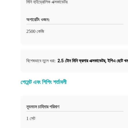
মিনি হাইড্রোলিক এক্সকাভেটর
অপারেটিং ওজন:
2500 কেজি
2.5 টোন মিনি ক্রলার এক্সকাভেটর
,
ইপিএ ছোট খনন
বিশেষভাবে তুলে ধরা:
পেমেন্ট এবং শিপিং শর্তাবলী
ন্যূনতম চাহিদার পরিমাণ
1 সেট