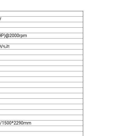
V
0HP)@2000rpm
ি/ঘণ্টা
0/1500*2290mm