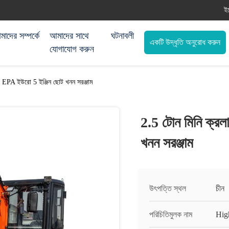
ই
াদের সম্পর্কে
আমাদের সাথে
ঘটনাবলী
একটি উদ্ধৃতি অনুরোধ করুন
যোগাযোগ করুন
র EPA ইউরো 5 ইঞ্জিন ছোট খনন সরঞ্জাম
2.5 টোন মিনি ক্রল
খনন সরঞ্জাম
উৎপত্তি স্থল
চীন
পরিচিতিমুলক নাম
Hig