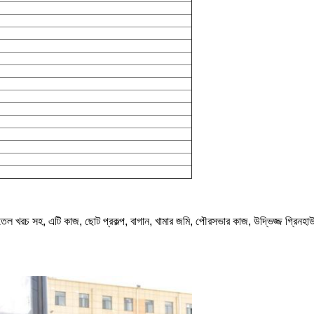
েল খরচ সহ, এটি কাজ, ছোট প্রকল্প, বাগান, খামার জমি, পৌরসভার কাজ, উদ্ভিজ্জ গ্রিনহা