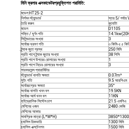
মিনি ক্রলার এক্সকাভেটর
প্রযুক্তিগত পরামিতি:
মডেল:HT25-2
নির্গমন স্ট্যান্ডার্ড
স্তর 5/ পর্যায় 
তৈরি করুন
কুবোটা
মডেল
D1105
শক্তি / ঘূর্ণন গতি
14.1kw(2
সিলিন্ডারের সংখ্যা
3
সর্বোচ্চ ভ্রমণ গতি
৩ কিমি-৫.৫ কিম
ট্র্যাক জুতা প্রস্থ
250 মিমি
প্রতি পাশে ট্র্যাক জুতার সংখ্যা
38 পিসি
প্রতি পাশে উপরের রোলারের সংখ্যা
1
প্রতি পাশে নিচের রোলারের সংখ্যা
3
পারফরমেন্স প্যারামিটার
স্ট্যান্ডার্ড বালতি ক্ষমতা
0.07m³
সুইং গতি
9.5 আরপিএম
সর্বোচ্চগ্রেড ক্ষমতা
35°
সর্বোচ্চ বালতি খনন বল
19.5KN
সর্বোচ্চ আর্ম খনন বল
11KN
হাইড্রোলিক সিস্টেম চাপ
21.5 এমপিএ
মেশিনের ওজন
2480 কেজি
মেশিনের আকার
সামগ্রিক মাত্রা (L*W*H)
3850*130
চ্যাসিস রিকভারি
1300 মিমি
চ্যাসিস এক্সটেনশন
1500 মিমি