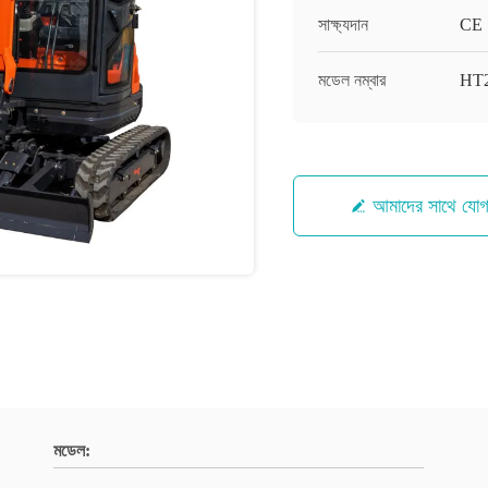
সাক্ষ্যদান
CE
মডেল নম্বার
HT2
আমাদের সাথে যো
মডেল: