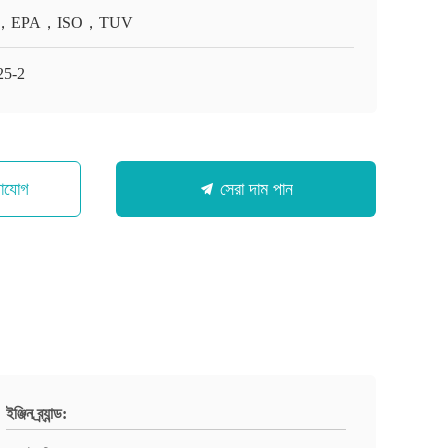
，EPA，ISO，TUV
5-2
গাযোগ
সেরা দাম পান
ইঞ্জিন ব্র্যান্ড: