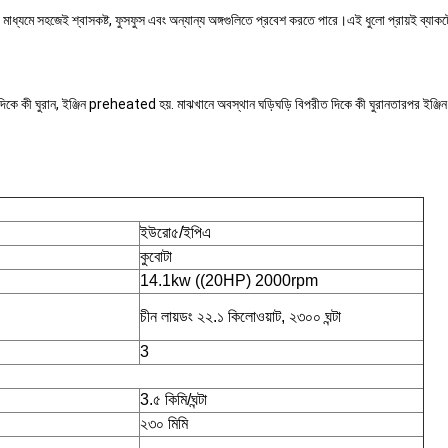
ের মাধ্যমে সহজেই শ্বাসকষ্ট, ফুসফুস এবং অন্যান্য অঙ্গগুলিতে প্রবেশ করতে পারে।এই ধুলো প্রায়ই ব্যাকটেরি
রীত দিকে কী ঘুরান, ইঞ্জিন preheated হয়. মাঝখানে অবস্থান ঘড়িঘড়ি বিপরীত দিকে কী ঘুরানতারপর ইঞ্জিন চ
ইউরো৫/ইপিএ
কুবোটা
14.1kw ((20HP) 2000rpm
চীন লায়ডং ২২.১ কিলোওয়াট, ২৩০০ ঘন্টা
3
3.৫ কিমি/ঘন্টা
২৩০ মিমি