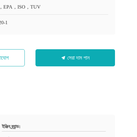
，EPA，ISO，TUV
0-1
গাযোগ
সেরা দাম পান
ইঞ্জিন ব্র্যান্ড: