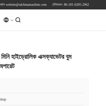
মেইল website@sdchinamachine.com
টেলিফোন: 86-181-6205-2962


র মিনি হাইড্রোলিক এক্সক্যাভেটর বুম
পারেট
htop