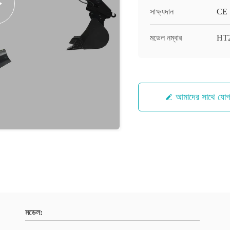
সাক্ষ্যদান
CE
মডেল নম্বার
HT2
আমাদের সাথে যো
মডেল: