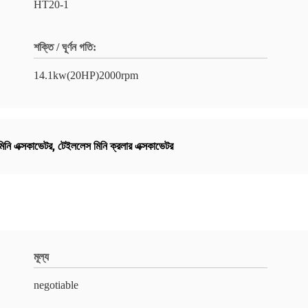
HT20-1
শক্তি / ঘূর্ণন গতি:
14.1kw(20HP)2000rpm
মিনি এক্সকাভেটর
,
টেইললেস মিনি ক্রলার এক্সকাভেটর
মূল্য
negotiable