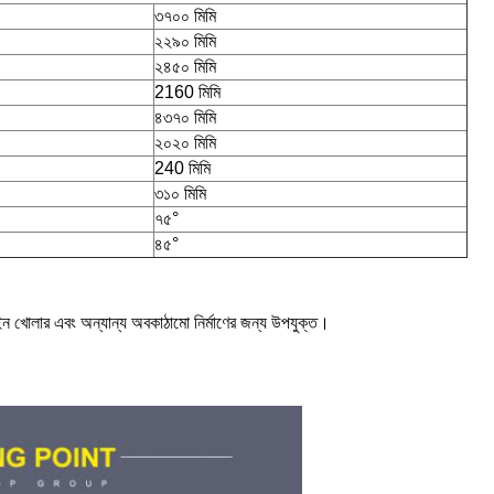
৩৭০০ মিমি
২২৯০ মিমি
২৪৫০ মিমি
2160 মিমি
৪৩৭০ মিমি
২০২০ মিমি
240 মিমি
৩১০ মিমি
৭৫°
৪৫°
াইন খোলার এবং অন্যান্য অবকাঠামো নির্মাণের জন্য উপযুক্ত।