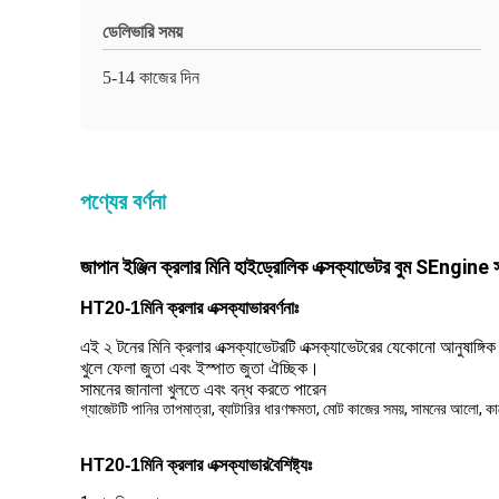
ডেলিভারি সময়
5-14 কাজের দিন
পণ্যের বর্ণনা
জাপান ইঞ্জিন ক্রলার মিনি হাইড্রোলিক এক্সক্যাভেটর বুম SEngine
মিনি ক্রলার এক্সক্যাভার
HT20-1
বর্ণনাঃ
এই ২ টনের মিনি ক্রলার এক্সক্যাভেটরটি এক্সক্যাভেটরের যেকোনো আনুষাঙ্গি
খুলে ফেলা জুতা এবং ইস্পাত জুতা ঐচ্ছিক।
সামনের জানালা খুলতে এবং বন্ধ করতে পারেন
গ্যাজেটটি পানির তাপমাত্রা, ব্যাটারির ধারণক্ষমতা, মোট কাজের সময়, সামনের আলো, কা
মিনি ক্রলার এক্সক্যাভার
HT20-1
বৈশিষ্ট্যঃ