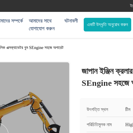
ই
াদের সম্পর্কে
আমাদের সাথে
ঘটনাবলী
একটি উদ্ধৃতি অনুরোধ করুন
যোগাযোগ করুন
্রোলিক এক্সক্যাভেটর বুম SEngine সহজে অপারেট
জাপান ইঞ্জিন ক্রলা
SEngine সহজে অ
উৎপত্তি স্থল
চীন
পরিচিতিমুলক নাম
Hig