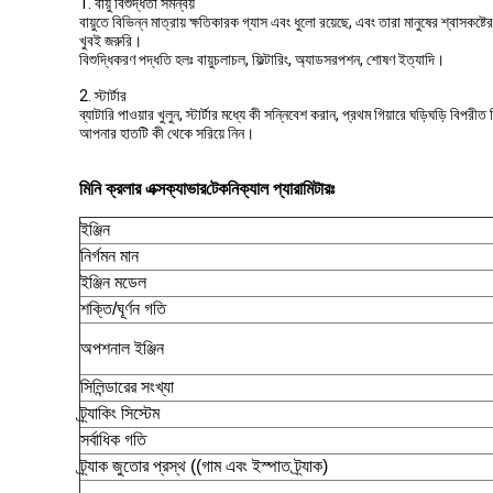
1. বায়ু বিশুদ্ধতা সমন্বয়
বায়ুতে বিভিন্ন মাত্রায় ক্ষতিকারক গ্যাস এবং ধুলো রয়েছে, এবং তারা মানুষের শ্বাসকষ্ট
খুবই জরুরি।
বিশুদ্ধিকরণ পদ্ধতি হলঃ বায়ুচলাচল, ফিল্টারিং, অ্যাডসরপশন, শোষণ ইত্যাদি।
2. স্টার্টার
ব্যাটারি পাওয়ার খুলুন, স্টার্টার মধ্যে কী সন্নিবেশ করান, প্রথম গিয়ারে ঘড়িঘড়ি বিপ
আপনার হাতটি কী থেকে সরিয়ে নিন।
মিনি ক্রলার এক্সক্যাভার
টেকনিক্যাল প্যারামিটারঃ
ইঞ্জিন
নির্গমন মান
ইঞ্জিন মডেল
শক্তি/ঘূর্ণন গতি
অপশনাল ইঞ্জিন
সিলিন্ডারের সংখ্যা
ট্র্যাকিং সিস্টেম
সর্বাধিক গতি
ট্র্যাক জুতোর প্রস্থ ((গাম এবং ইস্পাত ট্র্যাক)