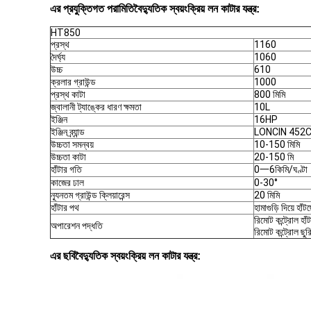
এর প্রযুক্তিগত পরামিতি
বৈদ্যুতিক স্বয়ংক্রিয় লন কাটার যন্ত্র
:
HT850
প্রস্থ
1160
দৈর্ঘ্য
1060
উচ্চ
610
ক্রলার গ্রাউন্ড
1000
প্রস্থ কাটা
800 মিমি
জ্বালানী ট্যাঙ্কের ধারণ ক্ষমতা
10L
ইঞ্জিন
16HP
ইঞ্জিন ব্র্যান্ড
LONCIN 452
উচ্চতা সমন্বয়
10-150 মিমি
উচ্চতা কাটা
20-150 মি
হাঁটার গতি
0一6কিমি/ঘণ্টা
কাজের ঢাল
0-30°
ন্যূনতম গ্রাউন্ড ক্লিয়ারেন্স
20 মিমি
হাঁটার পথ
হামাগুড়ি দিয়ে হাঁট
রিমোট কন্ট্রোল হাঁট
অপারেশন পদ্ধতি
রিমোট কন্ট্রোল ছু
এর ছবি
বৈদ্যুতিক স্বয়ংক্রিয় লন কাটার যন্ত্র
: