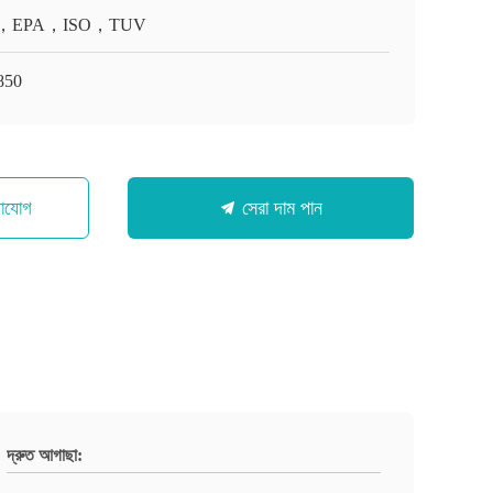
，EPA，ISO，TUV
850
গাযোগ
সেরা দাম পান
দ্রুত আগাছা: