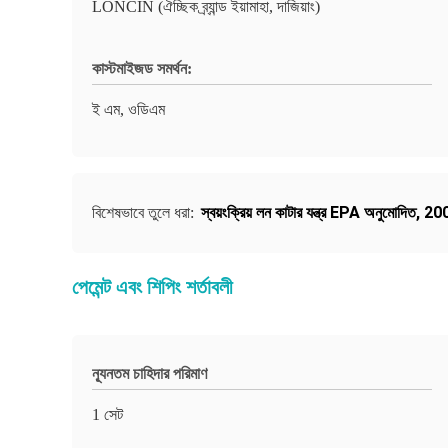
LONCIN (ঐচ্ছিক ব্র্যান্ড ইয়ামাহা, দাজিয়াং)
কাস্টমাইজড সমর্থন:
ই এম, ওডিএম
স্বয়ংক্রিয় লন কাটার যন্ত্র EPA অনুমোদিত
,
2000
বিশেষভাবে তুলে ধরা:
পেমেন্ট এবং শিপিং শর্তাবলী
ন্যূনতম চাহিদার পরিমাণ
1 সেট