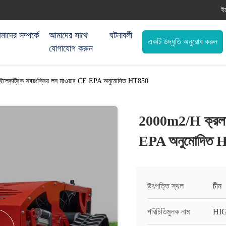
ই
াদের সম্পর্কে
আমাদের সাথে
ঘটনাবলী
একটি উদ্ধৃতি অনুরোধ করুন
যোগাযোগ করুন
লেকট্রিক স্বয়ংক্রিয় লন মাওয়ার CE EPA অনুমোদিত HT850
2000m2/H ক্রলার 
EPA অনুমোদিত 
উৎপত্তি স্থল
চীন
পরিচিতিমুলক নাম
HI