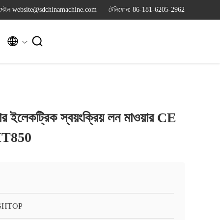
মেইল website@sdchinamachine.com
টেলিফোন: 86-181-6205-2962


ইলেকট্রিক স্বয়ংক্রিয় লন মাওয়ার CE
HT850
GHTOP