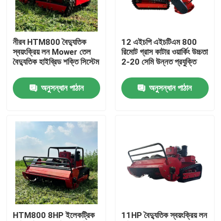
কারখানা ভ্রমণ
নীরব HTM800 বৈদ্যুতিক
12 এইচপি এইচটিএম 800
স্বয়ংক্রিয় লন Mower তেল
রিমোট গ্রাস কাটার ওয়ার্কিং উচ্চতা
মান নিয়ন্ত্রণ
বৈদ্যুতিক হাইব্রিড শক্তি সিস্টেম
2-20 সেমি উন্নত প্রযুক্তি
অনুসন্ধান পাঠান
অনুসন্ধান পাঠান
আমাদের সাথে যোগাযোগ করুন
খবর
উদ্ধৃতির জন্য আবেদন
হাইটপ মিনি এক্সকাভেটর
HTM800 8HP ইলেকট্রিক
11HP বৈদ্যুতিক স্বয়ংক্রিয় লন
ছোট হাইড্রোলিক খননকারী