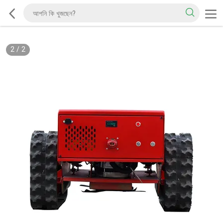
2
/
2