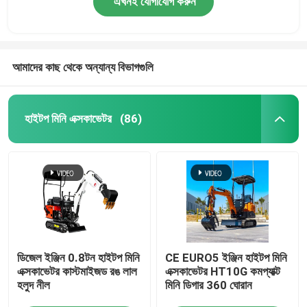
এখনই যোগাযোগ করুন
আমাদের কাছ থেকে অন্যান্য বিভাগগুলি
হাইটপ মিনি এক্সকাভেটর
(86)
ডিজেল ইঞ্জিন 0.8টন হাইটপ মিনি
CE EURO5 ইঞ্জিন হাইটপ মিনি
এক্সকাভেটর কাস্টমাইজড রঙ লাল
এক্সকাভেটর HT10G কমপ্যাক্ট
হলুদ নীল
মিনি ডিগার 360 ঘোরান