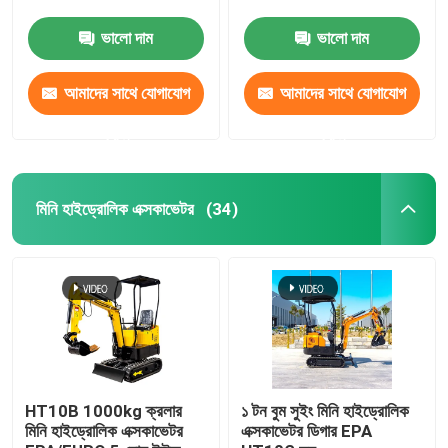
ভালো দাম
ভালো দাম
আমাদের সাথে যোগাযোগ
আমাদের সাথে যোগাযোগ
করুন
করুন
মিনি হাইড্রোলিক এক্সকাভেটর
(34)
বাড়ি
পণ্য
HT10B 1000kg ক্রলার
১ টন বুম সুইং মিনি হাইড্রোলিক
মিনি হাইড্রোলিক এক্সকাভেটর
এক্সকাভেটর ডিগার EPA
আমাদের সম্পর্কে