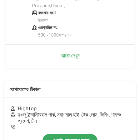
Province,China. ,
ব্যবসার ধরণ:
উত্পাদক
এমপ্লয়িজ নং:
500~1000সম্প্রদায়
আরো দেখুন
যোগাযোগের ঠিকানা
Hightop
হুওজু ইন্ডাস্ট্রিয়াল পার্ক, ন্যাশনাল হাই-টেক জোন, জিনিং, শানডং
প্রদেশ, চীন।