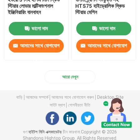
স্টিয়ার লোডার মাল্টিফাংশনাল
HTS75 হাইড্রোলিক স্কিড
ইঞ্জিনিয়ারিং যানবাহন
স্টিয়ার মেশিন
পলিউরেথেন স্প্রে ফোম মেশিন
ভালো দাম
ভালো দাম
পলিউরিয়া স্প্রে মেশিন
আমাদের সাথে যোগাযোগ
আমাদের সাথে যোগাযোগ
পলিউরিয়া কেমিক্যাল
করুন
করুন
কাজের প্ল্যাটফর্ম উত্তোলন
আরো দেখুন
স্ট্রিট সুইপিং মেশিন
বাড়ি
আমাদের সম্পর্কে
আমাদের সাথে যোগাযোগ করুন
Desktop Site
সাইট ম্যাপ
গোপনীয়তা নীতি
নির্মাণ সরঞ্জাম আনুষাঙ্গিক
গুণ
হাইটপ মিনি এক্সকাভেটর
চীন কারখানা.Copyright © 2026
পলিউরেথেন রাসায়নিক
Shandong Hightop Group. All Rights Reserved.