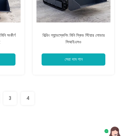
িনি সংকীর্ণ
বিল্ডিং ল্যান্ডস্কেপিং মিনি স্কিড স্টিয়ার লোডার
ই
সিআইএসও
সেরা দাম পান
3
4