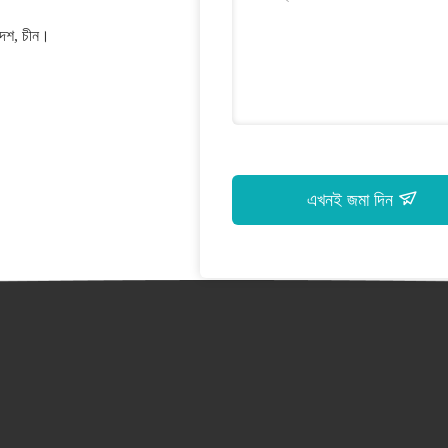
রদেশ, চীন।
এখনই জমা দিন