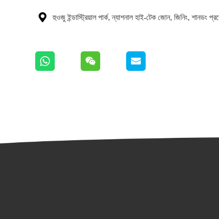

হুওজু ইন্ডাস্ট্রিয়াল পার্ক, ন্যাশনাল হাই-টেক জোন, জিনিং, শানডং প্