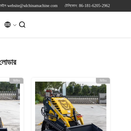
মেইল website@sdchinamachine.com
টেলিফোন: 86-181-6205-2962


র লোডার
ভিডিও
ভিডিও