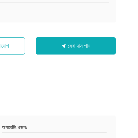
গাযোগ
সেরা দাম পান
অপারেটিং ওজন: