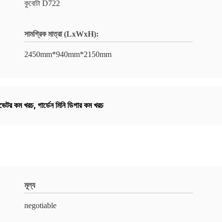
কুবোটা D722
সামগ্রিক মাত্রা (LxWxH):
2450mm*940mm*2150mm
াভেটর কম খরচ
,
গার্ডেন মিনি ডিগার কম খরচ
মূল্য
negotiable