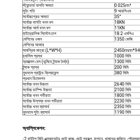
স্ট্যান্ডার্ড বালতি ক্ষমতা
0.025m³
সুইং গতি
9 আরপিএম
সর্বোচ্চগ্রেড ক্ষমতা
35°
সর্বোচ্চ বালতি খনন বল
18KN
সর্বোচ্চ আর্ম খনন বল
11KN
হাইড্রোলিক সিস্টেম চাপ
18.2 এমপিএ
মেশিনের ওজন
1350 কেজি
মেশিনের আকার
সামগ্রিক মাত্রা (L*W*H)
2450mm*9
চ্যাসিস প্রস্থ
1000 মিমি
অ্যাক্সেল বেস (ভূমিতে ট্র্যাক দৈর্ঘ্য)
1300 মিমি
ট্র্যাক প্রস্থ
200 মিমি
ন্যূনতম গ্রাউন্ড ক্লিয়ারেন্স
380 মিমি
প্রধান ডিমেনশন
সর্বোচ্চ খনন উচ্চতা
2640 মিমি
সর্বোচ্চ ডাম্পিং উচ্চতা
2100 মিমি
সর্বোচ্চ খনন গভীরতা
1800 মিমি
সর্বোচ্চ উল্লম্ব খনন গভীরতা
2230 মিমি
সর্বোচ্চ খনন ব্যাসার্ধ
2350 মিমি
ন্যূনতম সুইং ব্যাসার্ধ
1190 মিমি
অ্যাপ্লিকেশন:
-2 হাইটপ মিনি এক্সকাভেটর ছোট কাজ, ছোট প্রকল্প, বাগানে, খামারের জমিতে, পৌরসভার