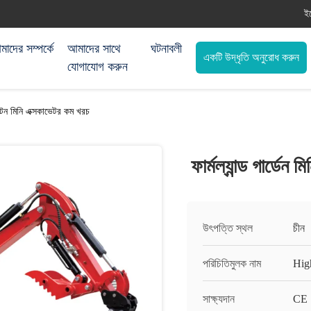
ই
াদের সম্পর্কে
আমাদের সাথে
ঘটনাবলী
একটি উদ্ধৃতি অনুরোধ করুন
যোগাযোগ করুন
.5 টন মিনি এক্সকাভেটর কম খরচ
ফার্মল্যান্ড গার্ডে
উৎপত্তি স্থল
চীন
পরিচিতিমুলক নাম
Hig
সাক্ষ্যদান
CE