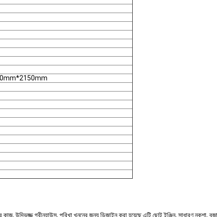
40mm*2150mm
 কাজ, উদ্ভিজ্জ গ্রীনহাউস, পরিখা খননের জন্য ডিজাইন করা হয়েছে এটি ছোট ইঞ্জিন, সাধারণ নকশা, বজ