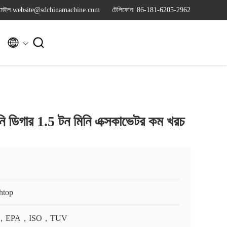
মেইল website@sdchinamachine.com
টেলিফোন: 86-181-6205-2962


ন মিনি ডিগার 1.5 টন মিনি এক্সকাভেটর কম খরচ
htop
，EPA，ISO，TUV