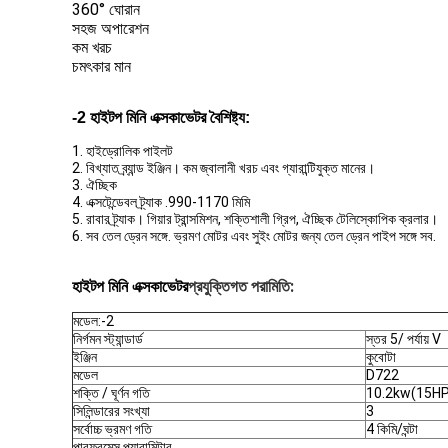
360° ঘোরান
সহজ অপারেশন
কম খরচ
চমৎকার মান
-2 হাইটপ মিনি এক্সকাভেটর বৈশিষ্ট্য:
1. হাইড্রোলিক পাইলট
2. বিখ্যাত ব্র্যান্ড ইঞ্জিন। কম জ্বালানী খরচ এবং গ্যারান্টিযুক্ত মানের।
3. ঐচ্ছিক
4. এক্সটেন্ডেবল ট্র্যাক .990-1170 মিমি
5. রাবার ট্র্যাক। গিয়ার ট্রান্সমিশন, শক্তিশালী গ্রিপ, ঐচ্ছিক টেলিস্কোপিক ক্রলার।
6. সব তেল ড্রেন সঙ্গে. ভ্রমণ মোটর এবং সুইং মোটর জন্য তেল ড্রেন পাইপ সঙ্গে সব.
প্রযুক্তিগত পরামিতি:
হাইটপ মিনি এক্সকাভেটর
মডেল:-2
নির্গমন স্ট্যান্ডার্ড
স্তর 5/ পর্যায় V
ইঞ্জিন
কুবোটা
মডেল
D722
শক্তি / ঘূর্ণন গতি
10.2kw(15H
সিলিন্ডারের সংখ্যা
3
সর্বোচ্চ ভ্রমণ গতি
4 কিমি/ঘন্টা
পারফরমেন্স প্যারামিটার