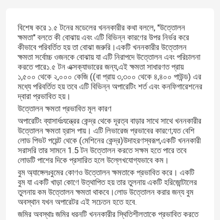
বিশেষ করে ১.৫ টনের মডেলের খননকারীর কথা বললে, "উত্তোলন
ক্ষমতা" বলতে কী বোঝায় এবং এটি বিভিন্ন কারণের উপর নির্ভর করে
কীভাবে পরিবর্তিত হয় তা বোঝা জরুরি।একটি খননকারীর উত্তোলন
ক্ষমতা সর্বোচ্চ ওজনকে বোঝায় যা এটি নিরাপদে উত্তোলন এবং পরিচালনা
করতে পারে১.৫ টন এক্সক্যাভারের জন্য,এই ক্ষমতা সাধারণত প্রায়
১,৫০০ থেকে ২,০০০ কেজি ((বা প্রায় ৩,৩০০ থেকে ৪,৪০০ পাউন্ড) এর
মধ্যে পরিবর্তিত হয় তবে এটি বিভিন্ন অপারেটিং শর্ত এবং কনফিগারেশনের
দ্বারা প্রভাবিত হয়।
উত্তোলন ক্ষমতা প্রভাবিত মূল কারণ
অপারেটিং ব্যাসার্ধঃযন্ত্রের কেন্দ্র থেকে দূরত্ব বাড়ার সাথে সাথে খননকারীর
উত্তোলন ক্ষমতা হ্রাস পায়। এটি লিভারেজ প্রভাবের কারণে;যত বেশি
লোড পিভট পয়েন্ট থেকে (মেশিনের কেন্দ্র)উদাহরণস্বরূপ,একটি খননকারী
সরাসরি তার সামনে 1.5 টন উত্তোলন করতে সক্ষম হতে পারে তবে
লোডটি পাশের দিকে প্রসারিত হলে উল্লেখযোগ্যভাবে কম।
বুম অ্যাঙ্গেলঃবুমের কোণও উত্তোলন ক্ষমতাকে প্রভাবিত করে। একটি
বুম যা একটি খাড়া কোণে উত্থাপিত হয় তার তুলনায় একটি হরিজোন্টালের
তুলনায় কম উত্তোলন ক্ষমতা থাকবে।লোড উত্তোলন করার জন্য বুম
অবস্থান যখন অপারেটর এই সচেতন হতে হবে.
জমির অবস্থাঃ জমির ধরনটি খননকারীর স্থিতিশীলতাকে প্রভাবিত করতে