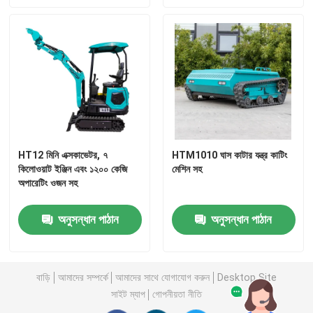
মিনি হাইড্রোলিক এক্সকাভেটর
মিনি ক্রলার এক্সকাভেটর
মিনি স্কিড স্টিয়ার লোডার
HT12 মিনি এক্সকাভেটর, ৭
HTM1010 ঘাস কাটার যন্ত্র কাটিং
ছোট চাকা লোডার
কিলোওয়াট ইঞ্জিন এবং ১২০০ কেজি
মেশিন সহ
অপারেটিং ওজন সহ
বৈদ্যুতিক স্বয়ংক্রিয় লন কাটার যন্ত্র
অনুসন্ধান পাঠান
অনুসন্ধান পাঠান
মিনি ক্রলার ডাম্পার
বাড়ি
আমাদের সম্পর্কে
আমাদের সাথে যোগাযোগ করুন
Desktop Site
সাইট ম্যাপ
গোপনীয়তা নীতি
কৃষি খামার ট্রাক্টর