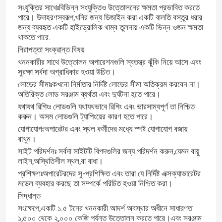
সংযুক্তির সাথেঃবিভিন্ন সংযুক্তিও উত্তোলনের ক্ষমতা প্রভাবিত করতে
পারে। উদাহরণস্বরূপ,খনির জন্য ডিজাইন করা একটি বালতি বস্তুর ধরার
জন্য ব্যবহৃত একটি হাইড্রোলিক থাম্ব তুলনায় একটি ভিন্ন ওজন ক্ষমতা
থাকতে পারে.
নিরাপত্তা সংক্রান্ত বিষয়
খননকারীর সাথে উত্তোলন অপারেশনগুলি স্বতন্ত্র ঝুঁকি নিয়ে আসে এবং
সুরক্ষা সর্বদা অগ্রাধিকার হওয়া উচিত।
লোডের সীমাঃকখনো নির্মাতার নির্দিষ্ট লোডের সীমা অতিক্রম করবেন না।
অতিরিক্ত লোড সরঞ্জাম ব্যর্থতা এবং দুর্ঘটনা হতে পারে।
যথাযথ রিগিংঃ লোডগুলি যথাযথভাবে রিগিং এবং ভারসাম্যপূর্ণ তা নিশ্চিত
করুন। অসম লোডগুলি ট্যাপিংয়ের কারণ হতে পারে।
যোগাযোগঃঅপারেটর এবং স্থল কর্মীদের মধ্যে স্পষ্ট যোগাযোগ বজায়
রাখুন।
সাইট পরিদর্শনঃ সর্বদা সাইটটি বিপদগুলির জন্য পরিদর্শন করুন,যেমন বায়ু
লাইন,অস্থিতিশীল স্থল,বা বাধা।
প্রশিক্ষণঃঅপারেটরদের সু-প্রশিক্ষিত এবং তারা যে নির্দিষ্ট এক্সক্যাভারেটর
মডেল ব্যবহার করছে তা সম্পর্কে পরিচিত হওয়া নিশ্চিত করা।
সিদ্ধান্ত
সংক্ষেপে,একটি ১.৫ টনের খননকারী আদর্শ অবস্থার অধীনে সাধারণত
১,৫০০ থেকে ২,০০০ কেজি পর্যন্ত উত্তোলন করতে পারে।এবং সরঞ্জাম