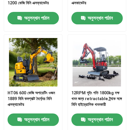
1200 কেজি মিনি এক্সক্যাভেটর
এক্সকাভেটর
কারখানা ভ্রমণ
অনুসন্ধান পাঠান
অনুসন্ধান পাঠান
মান নিয়ন্ত্রণ
আমাদের সাথে যোগাযোগ করুন
খবর
উদ্ধৃতির জন্য আবেদন
HT06 600 কেজি অপারেটিং ওজন
12RPM সুইং গতি 1800kg দক্ষ
1889 মিমি কমপ্যাক্ট দৈর্ঘ্যের মিনি
খনন জন্য retractable ট্র্যাক সঙ্গে
এক্সক্যাভেটর
মিনি হাইড্রোলিক খননকারী
হাইটপ মিনি এক্সকাভেটর
অনুসন্ধান পাঠান
অনুসন্ধান পাঠান
ছোট হাইড্রোলিক খননকারী