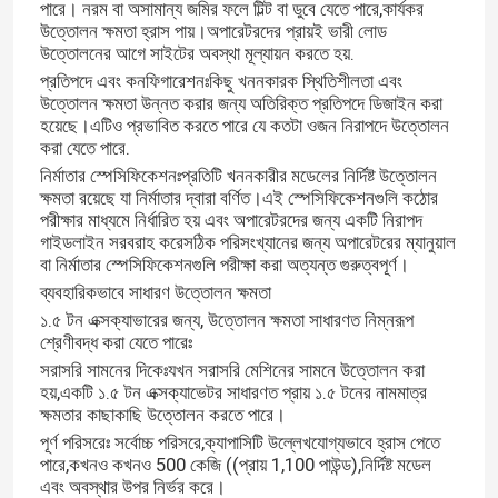
পারে। নরম বা অসামান্য জমির ফলে টিল্ট বা ডুবে যেতে পারে,কার্যকর
উত্তোলন ক্ষমতা হ্রাস পায়।অপারেটরদের প্রায়ই ভারী লোড
উত্তোলনের আগে সাইটের অবস্থা মূল্যায়ন করতে হয়.
প্রতিপদে এবং কনফিগারেশনঃকিছু খননকারক স্থিতিশীলতা এবং
উত্তোলন ক্ষমতা উন্নত করার জন্য অতিরিক্ত প্রতিপদে ডিজাইন করা
হয়েছে।এটিও প্রভাবিত করতে পারে যে কতটা ওজন নিরাপদে উত্তোলন
করা যেতে পারে.
নির্মাতার স্পেসিফিকেশনঃপ্রতিটি খননকারীর মডেলের নির্দিষ্ট উত্তোলন
ক্ষমতা রয়েছে যা নির্মাতার দ্বারা বর্ণিত।এই স্পেসিফিকেশনগুলি কঠোর
পরীক্ষার মাধ্যমে নির্ধারিত হয় এবং অপারেটরদের জন্য একটি নিরাপদ
গাইডলাইন সরবরাহ করেসঠিক পরিসংখ্যানের জন্য অপারেটরের ম্যানুয়াল
বা নির্মাতার স্পেসিফিকেশনগুলি পরীক্ষা করা অত্যন্ত গুরুত্বপূর্ণ।
ব্যবহারিকভাবে সাধারণ উত্তোলন ক্ষমতা
১.৫ টন এক্সক্যাভারের জন্য, উত্তোলন ক্ষমতা সাধারণত নিম্নরূপ
শ্রেণীবদ্ধ করা যেতে পারেঃ
সরাসরি সামনের দিকেঃযখন সরাসরি মেশিনের সামনে উত্তোলন করা
হয়,একটি ১.৫ টন এক্সক্যাভেটর সাধারণত প্রায় ১.৫ টনের নামমাত্র
ক্ষমতার কাছাকাছি উত্তোলন করতে পারে।
পূর্ণ পরিসরেঃ সর্বোচ্চ পরিসরে,ক্যাপাসিটি উল্লেখযোগ্যভাবে হ্রাস পেতে
পারে,কখনও কখনও 500 কেজি ((প্রায় 1,100 পাউন্ড),নির্দিষ্ট মডেল
এবং অবস্থার উপর নির্ভর করে।