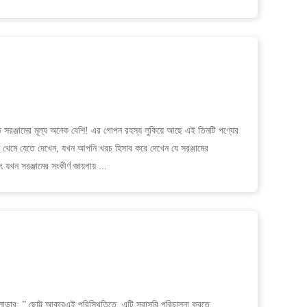
ত সরঞ্জামের মূল্য অনেক বেশি! এর গোপন রহস্য লুকিয়ে আছে এই তিনটি পণ্যের
তি থেমে যেতে দেখেন, যখন আপনি খরচ হিসাব করে দেখেন যে সরঞ্জামের
যখন সরঞ্জামের সংকীর্ণ জায়গায় ...
ডার: ” ছোট্ট আকারএই পরিস্থিতিতে, এটি সরাসরি পরিচালনা করতে