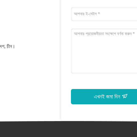
রদেশ, চীন।
এখনই জমা দিন