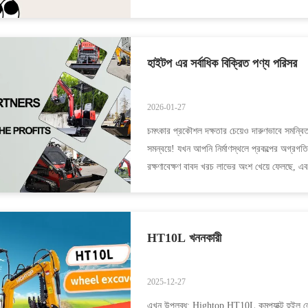
হাইটপ এর সর্বাধিক বিক্রিত পণ্য পরিসর
2026-01-27
চমৎকার প্রকৌশল দক্ষতার চেয়েও দারুণভাবে সমন্বি
সমন্বয়ে! যখন আপনি নির্মাণস্থলে প্রকল্পের অগ্রগ
রক্ষণাবেক্ষণ বাবদ খরচ লাভের অংশ খেয়ে ফেলছে, এবং 
HT10L খননকারী
2025-12-27
এখন উপলব্ধ: Hightop HT10L কমপ্যাক্ট হুইল লো