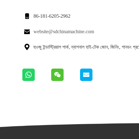

86-181-6205-2962

website@sdchinamachine.com

হুওজু ইন্ডাস্ট্রিয়াল পার্ক, ন্যাশনাল হাই-টেক জোন, জিনিং, শানডং প্