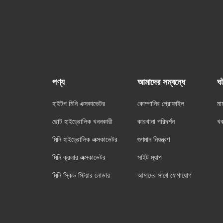
পণ্য
আমাদের সম্বন্ধে
ঘ
হাইটপ মিনি এক্সকাভেটর
কোম্পানির প্রোফাইল
মা
ছোট হাইড্রোলিক খননকারী
কারখানা পরিদর্শন
খ
মিনি হাইড্রোলিক এক্সকাভেটর
গুণমান নিয়ন্ত্রণ
মিনি ক্রলার এক্সকাভেটর
সাইট ম্যাপ
মিনি স্কিড স্টিয়ার লোডার
আমাদের সাথে যোগাযোগ