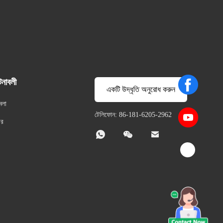
টনাবলী
একটি উদ্ধৃতি অনুরোধ করুন
মলা
টেলিফোন: 86-181-6205-2962
বর


