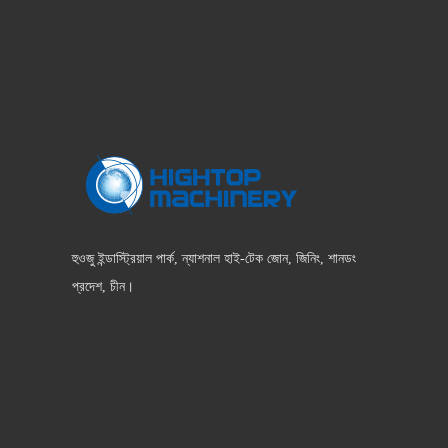
হুওজু ইন্ডাস্ট্রিয়াল পার্ক, ন্যাশনাল হাই-টেক জোন, জিনিং, শানডং
প্রদেশ, চীন।