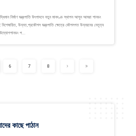
বুদ্ধিমান নির্মাণ যন্ত্রপাতি উৎপাদনে নতুন মানদণ্ড স্থাপন আসুন আমরা শানডং
বিশেষায়িত, উন্নত,প্রকৌশল যন্ত্রপাতি ক্ষেত্রে কৌশলগত উন্নয়নের নেতৃত্ব
 উদ্যোগশানডং প...
6
7
8
াদের কাছে পাঠান