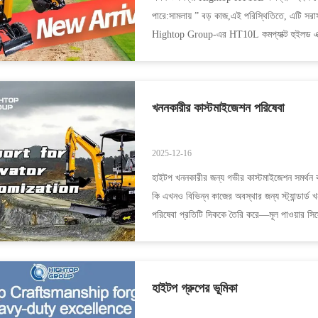
পারে:সামলায় ” বড় কাজ,এই পরিস্থিতিতে, এটি সরাসরি 
Hightop Group-এর HT10L কমপ্যাক্ট হুইলড এক্স
খননকারীর কাস্টমাইজেশন পরিষেবা
2025-12-16
হাইটপ খননকারীর জন্য গভীর কাস্টমাইজেশন সমর্থন
কি এখনও বিভিন্ন কাজের অবস্থার জন্য স্ট্যান্ডার
পরিষেবা প্রতিটি দিককে তৈরি করে—মূল পাওয়ার সিস্
হাইটপ গ্রুপের ভূমিকা