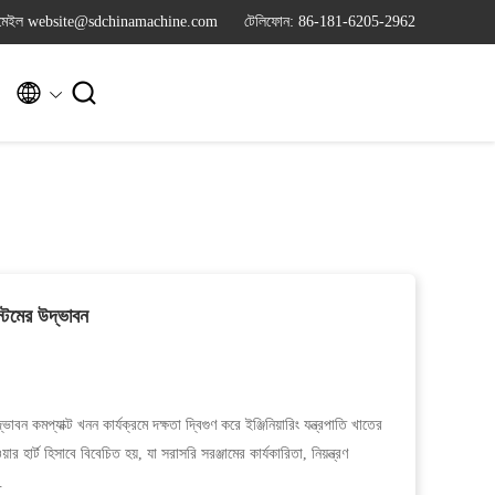
মেইল website@sdchinamachine.com
টেলিফোন: 86-181-6205-2962


টেমের উদ্ভাবন
ন কমপ্যাক্ট খনন কার্যক্রমে দক্ষতা দ্বিগুণ করে ইঞ্জিনিয়ারিং যন্ত্রপাতি খাতের
র হার্ট হিসাবে বিবেচিত হয়, যা সরাসরি সরঞ্জামের কার্যকারিতা, নিয়ন্ত্রণ
.