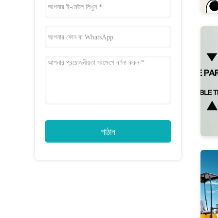
পাঠান