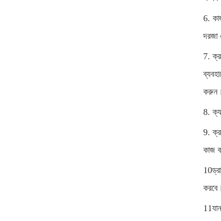
6. কা
দরজা 
7. ক্র
ব্যবহ
করুন
8. ক্য
9. ক্
কাজ ব
10ড্র
করবে
11যান