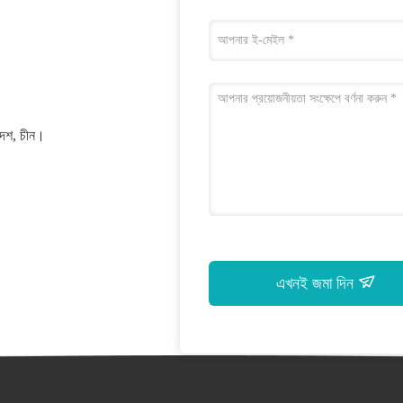
রদেশ, চীন।
এখনই জমা দিন