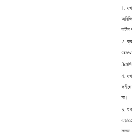
1. যখ
অবিচ্ছ
কঠিন 
2. ক্র
crawle
3মেশি
4. যখ
কর্মীদ
না।
5. যখন
এড়াতে
লঙ্ঘন