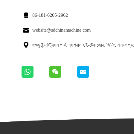

86-181-6205-2962

website@sdchinamachine.com

হুওজু ইন্ডাস্ট্রিয়াল পার্ক, ন্যাশনাল হাই-টেক জোন, জিনিং, শানডং প্