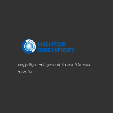
হুওজু ইন্ডাস্ট্রিয়াল পার্ক, ন্যাশনাল হাই-টেক জোন, জিনিং, শানডং
প্রদেশ, চীন।