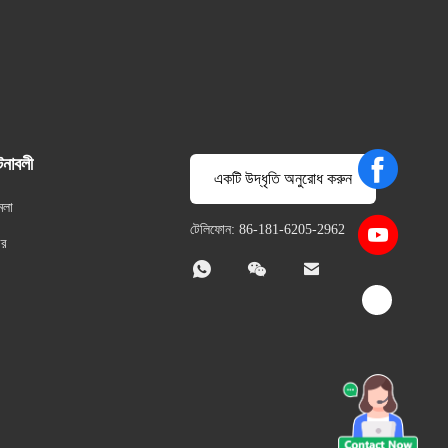
টনাবলী
একটি উদ্ধৃতি অনুরোধ করুন
মলা
টেলিফোন: 86-181-6205-2962
বর


