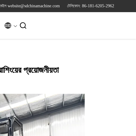
মেইল website@sdchinamachine.com
টেলিফোন: 86-181-6205-2962


াশিংয়ের প্রয়োজনীয়তা