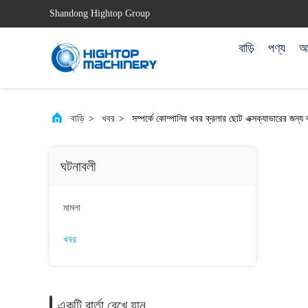
Shandong Hightop Group
বাড়ি
পণ্য
আম
বাড়ি
>
খবর
>
সম্পর্কে কোম্পানির খবর ক্রলার ছোট এক্সক্যাভারের জন্য ক
ঘটনাবলী
মামলা
খবর
একটি বার্তা রেখে যান