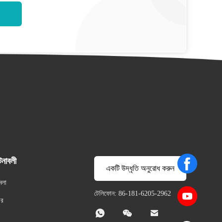
টনাবলী
একটি উদ্ধৃতি অনুরোধ করুন
মলা
টেলিফোন: 86-181-6205-2962
বর


