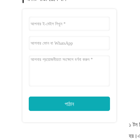
পাঠান
১ টন ম
হয়।এই