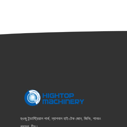
হুওজু ইন্ডাস্ট্রিয়াল পার্ক, ন্যাশনাল হাই-টেক জোন, জিনিং, শানডং
প্রদেশ, চীন।