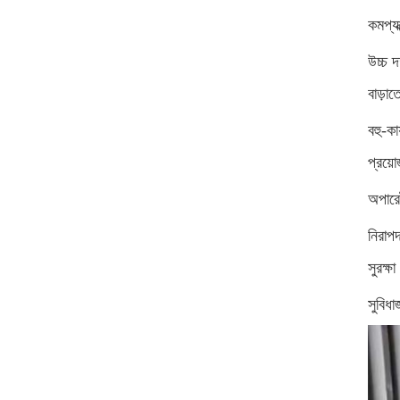
কমপ্য
উচ্চ দ
বাড়া
বহু-কা
প্রয়ো
অপারে
নিরাপদ
সুরক্ষ
সুবিধা