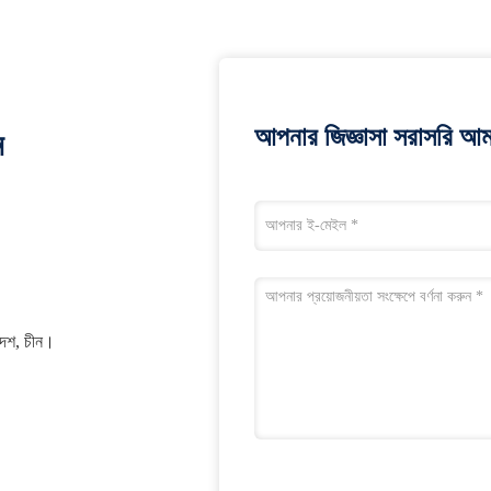
আপনার জিজ্ঞাসা সরাসরি আম
ন
রদেশ, চীন।