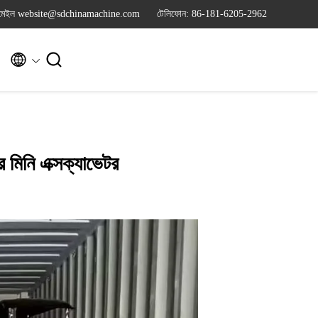
মেইল website@sdchinamachine.com
টেলিফোন: 86-181-6205-2962


ের মিনি এক্সক্যাভেটর