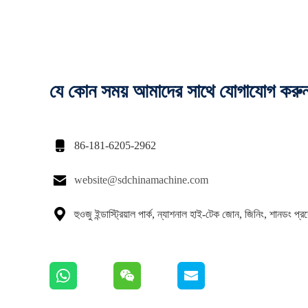
যে কোন সময় আমাদের সাথে যোগাযোগ করু

86-181-6205-2962

website@sdchinamachine.com

হুওজু ইন্ডাস্ট্রিয়াল পার্ক, ন্যাশনাল হাই-টেক জোন, জিনিং, শানডং প্