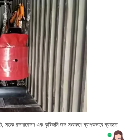
ুতি, সড়ক রক্ষণাবেক্ষণ এবং কৃষিজমি জল সংরক্ষণে ব্যাপকভাবে ব্যবহৃত