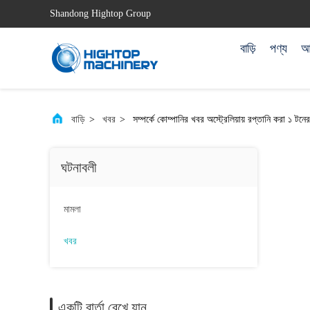
Shandong Hightop Group
বাড়ি
পণ্য
আম
বাড়ি
>
খবর
>
সম্পর্কে কোম্পানির খবর অস্ট্রেলিয়ায় রপ্তানি করা ১ টনে
ঘটনাবলী
মামলা
খবর
একটি বার্তা রেখে যান