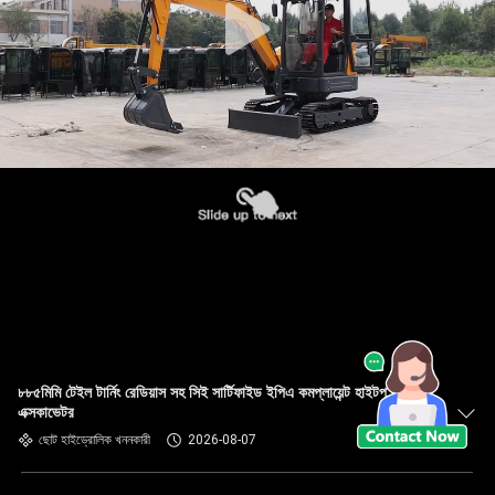
৮৮৫মিমি টেইল টার্নিং রেডিয়াস সহ সিই সার্টিফাইড ইপিএ কমপ্লায়েন্ট হাইটপ মিনি
এক্সকাভেটর
ছোট হাইড্রোলিক খননকারী
2026-08-07